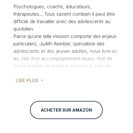
Psychologues, coachs, éducateurs,
thérapeutes… Tous savent combien il peut être
difficile de travailler avec des adolescents au
quotidien.
Parce qu’une telle mission comporte des enjeux
particuliers, Judith Aisinber, spécialiste des
adolescents et des jeunes adultes, nous livre ici
les clés d’un accompagnement réussi, fruit de
trente années de pratique passées à aider les
adolescents et leurs parents, en tant que
LIRE PLUS
bénévole tout d’abord, puis en tant que
3
professionnelle certifiée.
De la « simple » vie quotidienne (amours, école,
famille…) aux situations les plus difficiles (abus
sexuels, maltraitances, tentatives de suicide…),
ACHETER SUR AMAZON
elle aborde toutes les facettes de la vie
adolescente avec pragmatisme et bienveillance à
la fois, dans un ouvrage à 100 % tiré de son